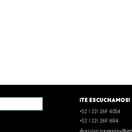
¡TE ESCUCHAMOS!
+52 1 221 269 4054
+52 1 221 269 1694
direccion.creaepoxy@gm