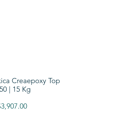
ONTACTO
xica Creaepoxy Top
50 | 15 Kg
recio
Precio
$3,907.00
de
oferta